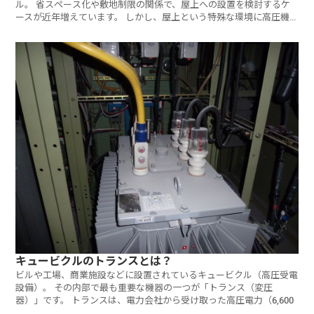
ル。 省スペース化や敷地制限の関係で、屋上への設置を検討するケ
ースが近年増えています。 しかし、屋上という特殊な環境に高圧機
器を
キュービクルのトランスとは？
ビルや工場、商業施設などに設置されているキュービクル（高圧受電
設備）。 その内部で最も重要な機器の一つが「トランス（変圧
器）」です。 トランスは、電力会社から受け取った高圧電力（6,600