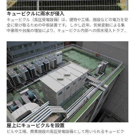
キュービクルに雨水が侵入
キュービクル（高圧受電設備）は、建物や工場、施設などの電力を安
全に受け取るための中枢装置です。 しかし近年、気候変動による集
中豪雨や台風の増加により、キュービクル内部への雨水侵入トラブル
が全国で
屋上にキュービクルを設置
ビルや工場、商業施設の高圧受電設備として用いられるキュービク