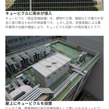
キュービクルに雨水が侵入
キュービクル（高圧受電設備）は、建物や工場、施設などの電力を安
全に受け取るための中枢装置です。 しかし近年、気候変動による集
中豪雨や台風の増加により、キュービクル内部への雨水侵入トラブル
が全国で
屋上にキュービクルを設置
ビルや工場、商業施設の高圧受電設備として用いられるキュービク