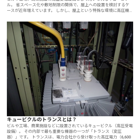
ル。 省スペース化や敷地制限の関係で、屋上への設置を検討するケ
ースが近年増えています。 しかし、屋上という特殊な環境に高圧機
器を
キュービクルのトランスとは？
ビルや工場、商業施設などに設置されているキュービクル（高圧受電
設備）。 その内部で最も重要な機器の一つが「トランス（変圧
器）」です。 トランスは、電力会社から受け取った高圧電力（6,600